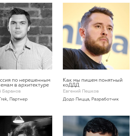
ссия по нерешенным
Как мы пишем понятный
емам в архитектуре
коДДД
й Баранов
Евгений Пешков
rek, Партнер
Додо Пицца, Разработчик