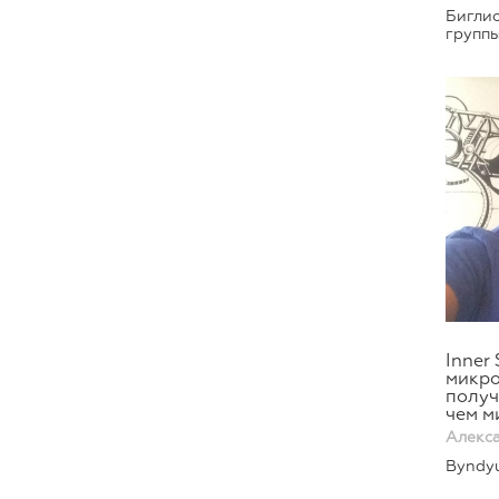
Биглио
групп
Inner 
микро
получ
чем м
Алекс
Byndyu