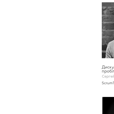
Диску
пробл
Серге
ScrumT