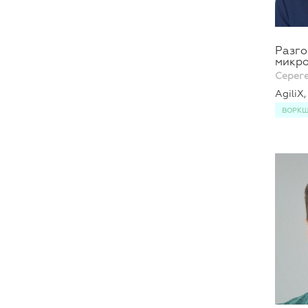
Разго
микро
Серег
AgiliX
ВОРК