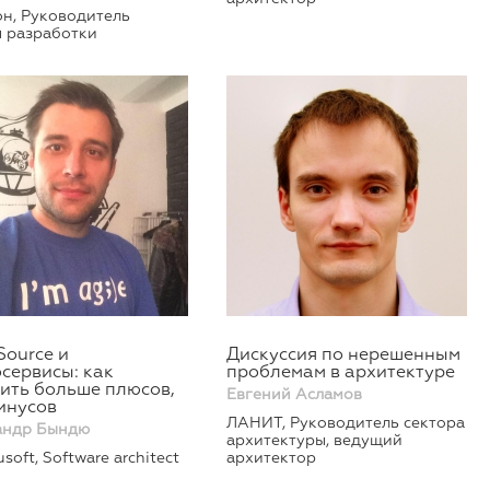
н, Руководитель
ы разработки
Source и
Дискуссия по нерешенным
сервисы: как
проблемам в архитектуре
ить больше плюсов,
Евгений Асламов
инусов
ЛАНИТ, Руководитель сектора
андр Бындю
архитектуры, ведущий
soft, Software architect
архитектор