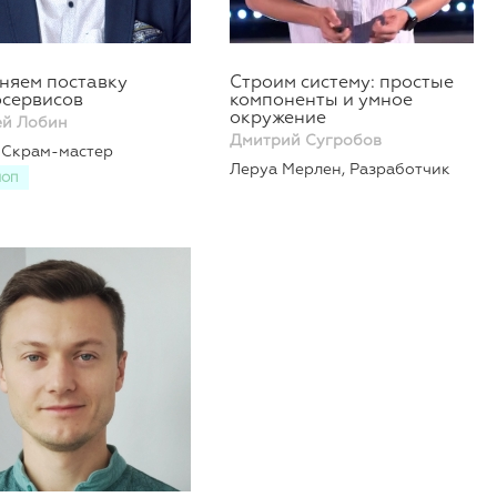
няем поставку
Строим систему: простые
сервисов
компоненты и умное
окружение
ей Лобин
Дмитрий Сугробов
, Скрам-мастер
Леруа Мерлен, Разработчик
ШОП