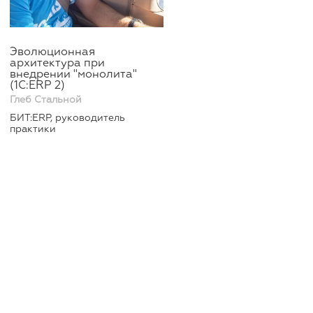
Эволюционная
архитектура при
внедрении "монолита"
(1С:ERP 2)
Глеб Стальной
БИТ:ERP, руководитель
практики