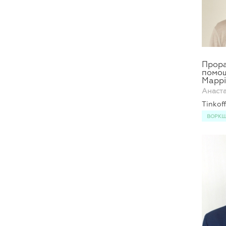
Прора
помо
Mapp
Анаст
Tinkof
ВОРК