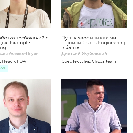
ботка требований с
Путь в хаос или как мы
щью Example
строили Chaos Engineering
ing
в банке
асия Асеева-Нгуен
Дмитрий Якубовский
f, Head of QA
СберТех , Лид Chaos team
ШОП