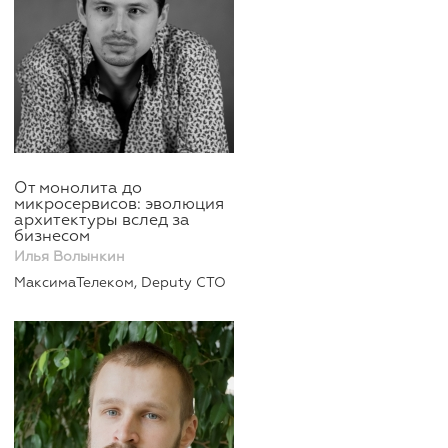
От монолита до
микросервисов: эволюция
архитектуры вслед за
бизнесом
Илья Волынкин
МаксимаТелеком, Deputy CTO