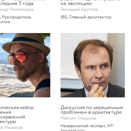
следние 3 года
на эволюцию
андр Поломодов
Геннадий Круглов
f, Руководитель
IBS, Главный архитектор
ботки
ические кейсы
Дискуссия по нерешенным
ения
проблемам в архитектуре
сервисной
Максим Смирнов
ектуры
Независимый эксперт, ИТ-
ей Маликов
архитектор