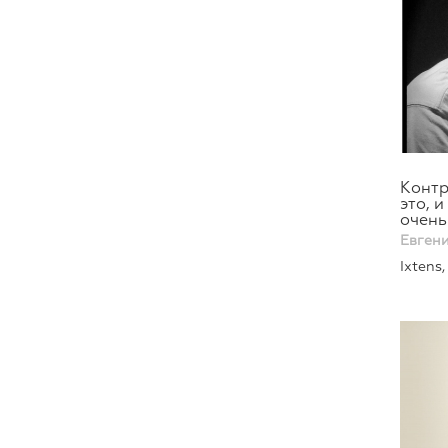
Контр
это, 
очень
Евгени
Ixtens