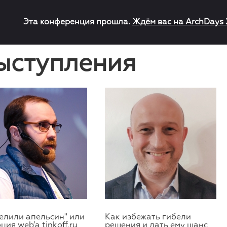
Эта конференция прошла.
Ждём вас на ArchDays 
ыступления
елили апельсин" или
Как избежать гибели
ция web’а tinkoff.ru
решения и дать ему шанс