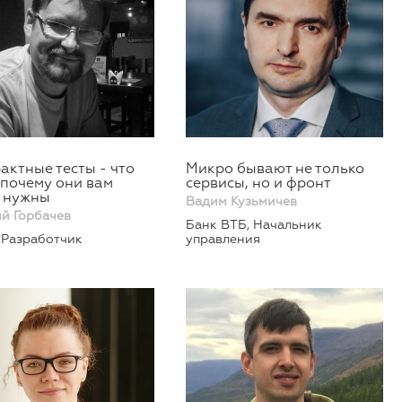
актные тесты - что
Микро бывают не только
и почему они вам
сервисы, но и фронт
 нужны
Вадим Кузьмичев
й Горбачев
Банк ВТБ, Начальник
, Разработчик
управления