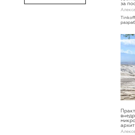
за по
Алекс
Tinkof
разра
Практ
внедр
микро
архит
Алекс