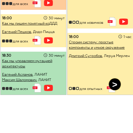
для всех
18:00
30 минут
для новичков
Как мы пишем понятный коДДД
Евгений Пешков
, Додо Пицца
18:00
1 час
для всех
Строим систему: простые
компоненты и умное окружение
18:30
30 минут
Дмитрий Сугробов
, Леруа Мерлен
Как мы управляем мутацией
архитектуры
Евгений Асламов
, ЛАНИТ
Максим Шаломович
, ЛАНИТ
для всех
для опытных