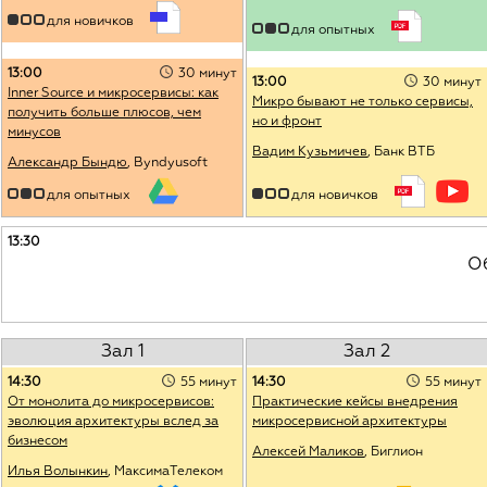
для новичков
для опытных
13:00
30 минут
13:00
30 минут
Inner Source и микросервисы: как
Микро бывают не только сервисы,
получить больше плюсов, чем
но и фронт
минусов
Вадим Кузьмичев
, Банк ВТБ
Александр Бындю
, Byndyusoft
для опытных
для новичков
13:30
О
Зал 1
Зал 2
14:30
55 минут
14:30
55 минут
От монолита до микросервисов:
Практические кейсы внедрения
эволюция архитектуры вслед за
микросервисной архитектуры
бизнесом
Алексей Маликов
, Биглион
Илья Волынкин
, МаксимаТелеком