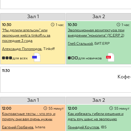
Зал 1
Зал 2
10:30
1 час
10:30
1 час
"Мы делили апельсин" или
Эволюционная архитектура при
эволюция web’а tinkoff.ru за
внедрении "монолита" (1С:ERP 2)
последние 3 года
Глеб Стальной
, БИТ:ERP
Александр Поломодов
, Tinkoff
для всех
для новичков
11:30
Кофе
Зал 1
Зал 2
12:00
55 минут
12:00
55 минут
Контрактные тесты - что это, и
Как избежать гибели решения и
почему они вам очень нужны
дать ему шанс на эволюцию
Евгений Горбачев
, Ixtens
Геннадий Круглов
, IBS