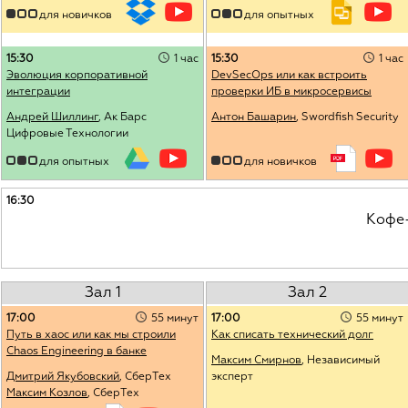
для новичков
для опытных
15:30
1 час
15:30
1 час
Эволюция корпоративной
DevSecOps или как встроить
интеграции
проверки ИБ в микросервисы
Андрей Шиллинг
, Ак Барс
Антон Башарин
, Swordfish Security
Цифровые Технологии
для опытных
для новичков
16:30
Кофе
Зал 1
Зал 2
17:00
55 минут
17:00
55 минут
Путь в хаос или как мы строили
Как списать технический долг
Chaos Engineering в банке
Максим Смирнов
, Независимый
Дмитрий Якубовский
, СберТех
эксперт
Максим Козлов
, СберТех